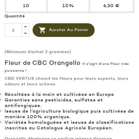
10
10%
6,30 €
Quantité

Ajouter Au Panier
(Minimum d'achat 2 grammes)
Fleur de CBC Orangello
Il s'agit d'une Fleur trés
puissante !
CBD VERTUS choisit les fleurs pour leurs aspects, leurs
odeurs et leurs arômes.
Récoltées à la main et cultivées en Europe
Garanties sans pesticides, sulfates et
antifongiques.
Issues de l'agriculture biologique puis cultivées de
manière 100% organique.
Variétés homologuées et issues de classifications
inscrites au Catalogue Agricole Européen.
Orangello développe un parfum intense d'orange