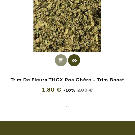
shopping_cart
visibility
Trim De Fleurs THCX Pas Chère - Trim Boost
Prix
Prix
1,80 €
2,00 €
-10%
habituel
‹
›