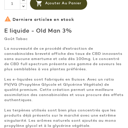

Ajouter Au Panier

Derniers articles en stock
E liquide - Old Man 3%
Goût Tabac
La nouveauté de ce procédé d'extraction de
cannabinoïdes breveté affiche des taux de CBD innovants
sans aucune amertume et cela dès 100mg. Le concentré
de CBD full spectrum présente une gamme de saveurs les
plus semblables à vos plantes préférées.
Les e-liquides sont fabriqués en Suisse. Avec un ratio
PV/VG (Propyléne Glycole et Glycérine Végétale) de
qualité premium. Cette création permet une meilleure
assimilation des cannabinoïdes et vous procure des effets
authentiques.
Les terpènes utilisés sont bien plus concentrés que les
produits déjà présents sur le marché avec une extrême
singularité. Les arômes naturels sont ajoutés au mono
propylène glycol et à la glycérine végétale.