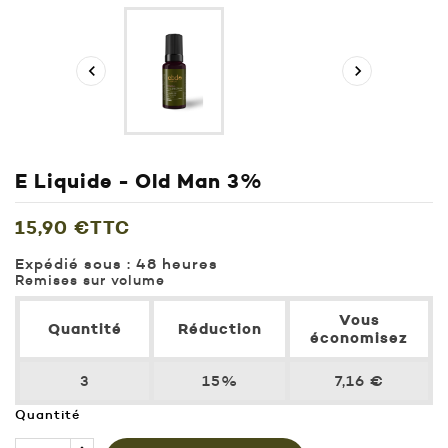


E Liquide - Old Man 3%
15,90 €
TTC
Expédié sous :
48 heures
Remises sur volume
Vous
Quantité
Réduction
économisez
3
15%
7,16 €
Quantité