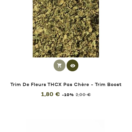
shopping_cart
visibility
Trim De Fleurs THCX Pas Chère - Trim Boost
Prix
Prix
1,80 €
2,00 €
-10%
habituel