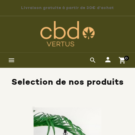
Livraison gratuite à partir de 30€ d'achat
0


Selection de nos produits